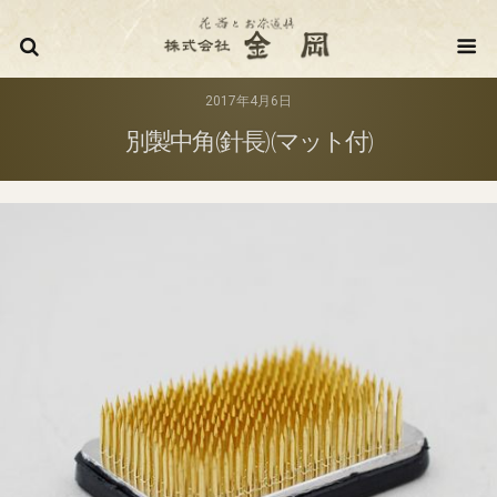
株式会
2017年4月6日
別製中角(針長)(マット付)