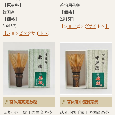
【原材料】
茶箱用茶筅
韓国産
【価格】
【価格】
2,915円
3,465円
【ショッピングサイトへ】
【ショッピングサイトへ】
官休庵茶筅 数穂
官休庵 中荒穂茶筅
武者小路千家用の国産の茶
武者小路千家用の国産の茶