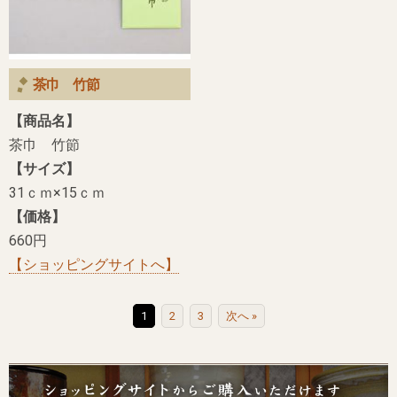
茶巾 竹節
【商品名】
茶巾 竹節
【サイズ】
31ｃｍ×15ｃｍ
【価格】
660円
【ショッピングサイトへ】
1
2
3
次へ »