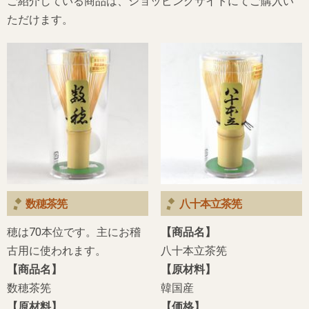
ご紹介している商品は、ショッピングサイトにてご購入い
ただけます。
数穂茶筅
八十本立茶筅
穂は70本位です。主にお稽
【商品名】
古用に使われます。
八十本立茶筅
【商品名】
【原材料】
数穂茶筅
韓国産
【原材料】
【価格】