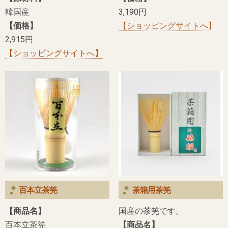
韓国産
3,190円
【価格】
【ショッピングサイトへ】
2,915円
【ショッピングサイトへ】
百本立茶筅
茶箱用茶筅
【商品名】
国産の茶筅です。
百本立茶筅
【商品名】