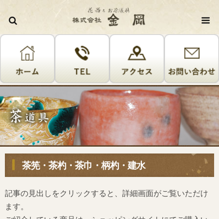
株式会
茶筅・茶杓・茶巾・柄杓・建水
記事の見出しをクリックすると、詳細画面がご覧いただけ
ます。